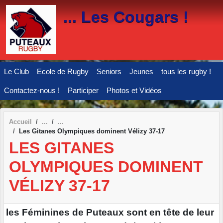
Panneau de gestion des cookies
... Les Cougars !
Le Club
Ecole de Rugby
Seniors
Jeunes
tous les rugby !
Contactez-nous !
Participer
Photos et Vidéos
Accueil
Les Gitanes Olympiques dominent Vélizy 37-17
LES GITANES
OLYMPIQUES DOMINENT
VÉLIZY 37-17
les Féminines de Puteaux sont en tête de leur