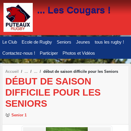
Panneau de gestion des cookies
... Les Cougars !
Le Club
Ecole de Rugby
Seniors
Jeunes
tous les rugby !
Contactez-nous !
Participer
Photos et Vidéos
Accueil
début de saison difficile pour les Seniors
DÉBUT DE SAISON
DIFFICILE POUR LES
SENIORS
Senior 1