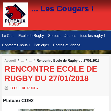
Panneau de gestion des cookies
... Les Cougars !
Le Club
Ecole de Rugby
Seniors
Jeunes
tous les rugby !
Contactez-nous !
Participer
Photos et Vidéos
Accueil
Rencontre Ecole de Rugby du 27/01/2018
RENCONTRE ECOLE DE
RUGBY DU 27/01/2018
ECOLE DE RUGBY
Plateau CD92