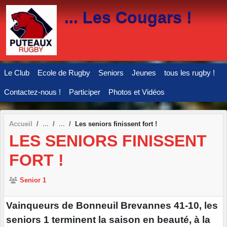
Panneau de gestion des cookies
... Les Cougars !
Le Club
Ecole de Rugby
Seniors
Jeunes
tous les rugby !
Contactez-nous !
Participer
Photos et Vidéos
Accueil
Les seniors finissent fort !
LES SENIORS FINISSENT
FORT !
Senior 1
Vainqueurs de Bonneuil Brevannes 41-10, les
seniors 1 terminent la saison en beauté, à la