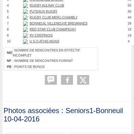
4
RUGBY AULNAY CLUB
55
5
PUTEAUX RUGBY
50
6
RUGBY CLUB MERU CHAMBLY
44
7
BONNEUIL VILLENEUVE BREVANNES
28
8
RED STAR CLUB CHAMPIGNY
19
8
XV CREPINOIS
19
10
U S O ATHIS MONS
4
: NOMBRE DE RENCONTRES EN EFFECTIF
NEI
INCOMPLET
NF
: NOMBRE DE RENCONTRES FORFAIT
PB
: POINTS DE BONUS
Photos associées : Seniors1-Bonneuil
10-04-2016