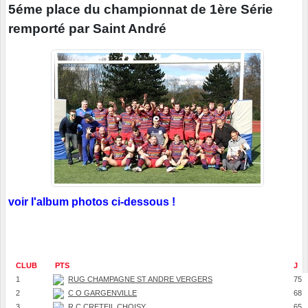
5éme place du championnat de 1ère Série
remporté par Saint André
voir l'album photos ci-dessous !
CLUB
PTS
J
1
RUG CHAMPAGNE ST ANDRE VERGERS
75
2
C O GARGENVILLE
68
3
R C CRETEIL CHOISY
65