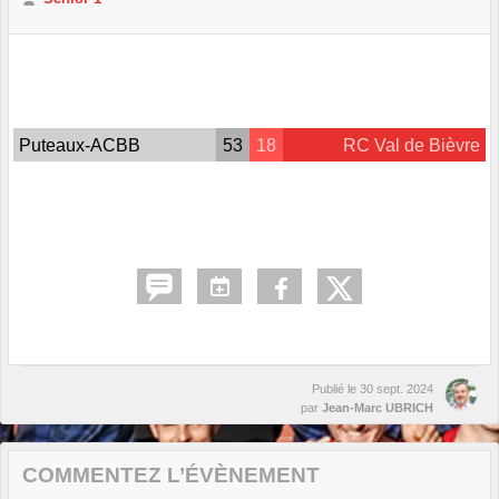
Puteaux-ACBB
53
18
RC Val de Bièvre
Publié le
30 sept. 2024
par
Jean-Marc UBRICH
COMMENTEZ L’ÉVÈNEMENT