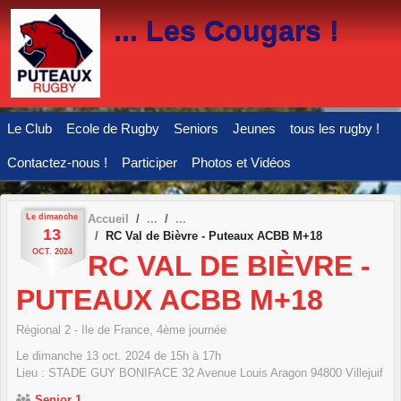
Panneau de gestion des cookies
... Les Cougars !
Le Club
Ecole de Rugby
Seniors
Jeunes
tous les rugby !
Contactez-nous !
Participer
Photos et Vidéos
Le
dimanche
Accueil
13
RC Val de Bièvre - Puteaux ACBB M+18
OCT.
2024
RC VAL DE BIÈVRE -
PUTEAUX ACBB M+18
Régional 2 - Ile de France, 4ème journée
Le
dimanche
13
oct.
2024
de 15h à 17h
Lieu :
STADE GUY BONIFACE 32 Avenue Louis Aragon
94800
Villejuif
Senior 1