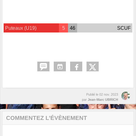
Puteaux (U19)
5
46
SCUF
Publié le
02 nov. 2023
par
Jean-Marc UBRICH
COMMENTEZ L’ÉVÈNEMENT