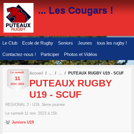
Panneau de gestion des cookies
... Les Cougars !
Le Club
Ecole de Rugby
Seniors
Jeunes
tous les rugby !
Contactez-nous !
Participer
Photos et Vidéos
Le
samedi
Accueil
PUTEAUX RUGBY U19 - SCUF
11
PUTEAUX RUGBY
NOV.
2023
U19 - SCUF
REGIONAL 3 - U19, 3ème journée
Le
samedi
11
nov.
2023
à 15h
Juniors U19