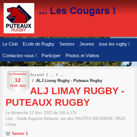
Panneau de gestion des cookies
... Les Cougars !
Le Club
Ecole de Rugby
Seniors
Jeunes
tous les rugby !
Contactez-nous !
Participer
Photos et Vidéos
Le
dimanche
Accueil
12
ALJ Limay Rugby - Puteaux Rugby
FÉVR.
2023
ALJ LIMAY RUGBY -
PUTEAUX RUGBY
Le
dimanche
12
févr.
2023
de 15h à 17h
Lieu :
Stade Auguste Delaune, rue des HAUTES MEUNIERE
78520
Limay
Senior 1