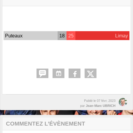
Puteaux
18
25
Limay
Publié le
07 févr. 2023
par
Jean-Marc UBRICH
COMMENTEZ L’ÉVÈNEMENT