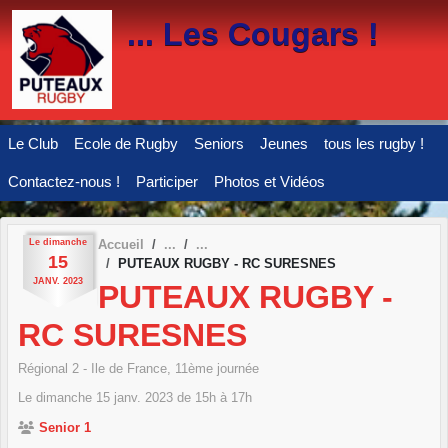
Panneau de gestion des cookies
... Les Cougars !
Le Club
Ecole de Rugby
Seniors
Jeunes
tous les rugby !
Contactez-nous !
Participer
Photos et Vidéos
Le
dimanche
Accueil
15
PUTEAUX RUGBY - RC SURESNES
JANV.
2023
PUTEAUX RUGBY -
RC SURESNES
Régional 2 - Ile de France, 11ème journée
Le
dimanche
15
janv.
2023
de 15h à 17h
Senior 1