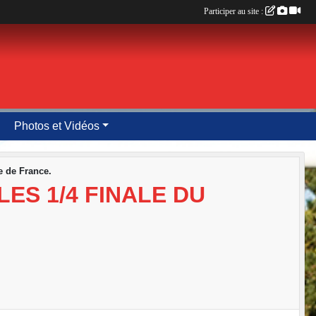
Participer au site :
Photos et Vidéos
e de France.
LES 1/4 FINALE DU