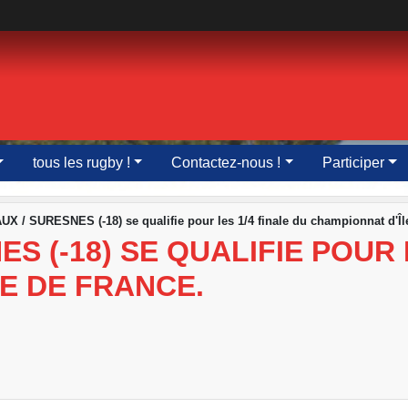
tous les rugby !
Contactez-nous !
Participer
X / SURESNES (-18) se qualifie pour les 1/4 finale du championnat d'Îl
S (-18) SE QUALIFIE POUR 
E DE FRANCE.