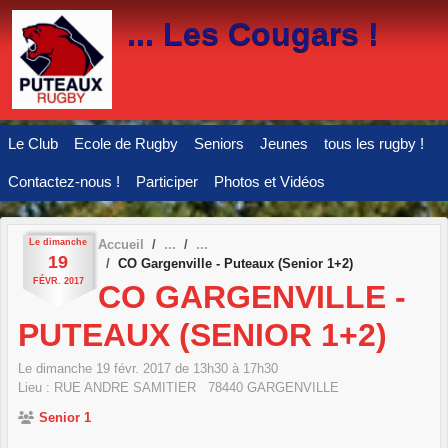
Panneau de gestion des cookies
... Les Cougars !
Le Club
Ecole de Rugby
Seniors
Jeunes
tous les rugby !
Contactez-nous !
Participer
Photos et Vidéos
Le
dimanche
Accueil
19
CO Gargenville - Puteaux (Senior 1+2)
FÉVR.
2017
CO GARGENVILLE -
PUTEAUX (SENIOR 1+2)
Le
dimanche
19
févr.
2017
de 13h30 à 17h30
Lieu :
RUE ANDRE SAMITIER
78440
GARGENVILLE
Senior 1