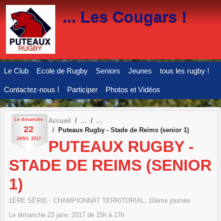
Panneau de gestion des cookies
... Les Cougars !
Le Club
Ecole de Rugby
Seniors
Jeunes
tous les rugby !
Contactez-nous !
Participer
Photos et Vidéos
Le
dimanche
Accueil
22
Puteaux Rugby - Stade de Reims (senior 1)
JANV.
2017
PUTEAUX RUGBY -
STADE DE REIMS (SENIOR
1)
1ÈRE SÉRIE - CHAMPIONNAT TERRITORIAL, 10ème journée
Le
dimanche
22
janv.
2017
de 15h à 17h