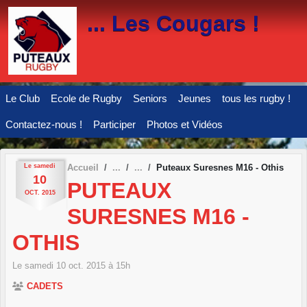
Panneau de gestion des cookies
... Les Cougars !
Le Club
Ecole de Rugby
Seniors
Jeunes
tous les rugby !
Contactez-nous !
Participer
Photos et Vidéos
Le
samedi
Accueil
Puteaux Suresnes M16 - Othis
10
PUTEAUX
OCT.
2015
SURESNES M16 -
OTHIS
Le
samedi
10
oct.
2015
à 15h
CADETS