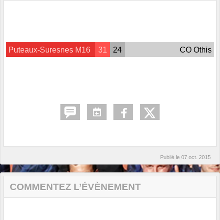
Puteaux-Suresnes M16
31
24
CO Othis
Publié le
07 oct. 2015
COMMENTEZ L’ÉVÈNEMENT